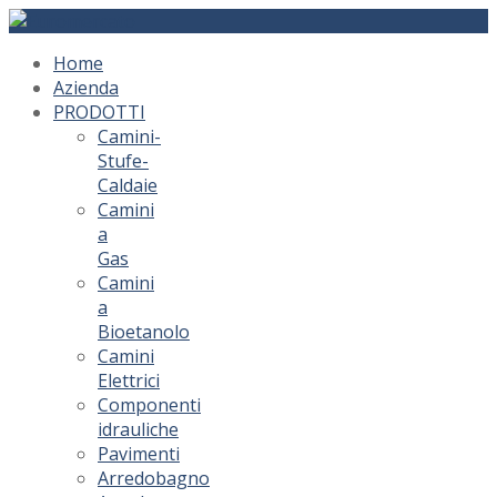
Home
Azienda
PRODOTTI
Camini-
Stufe-
Caldaie
Camini
a
Gas
Camini
a
Bioetanolo
Camini
Elettrici
Componenti
idrauliche
Pavimenti
Arredobagno