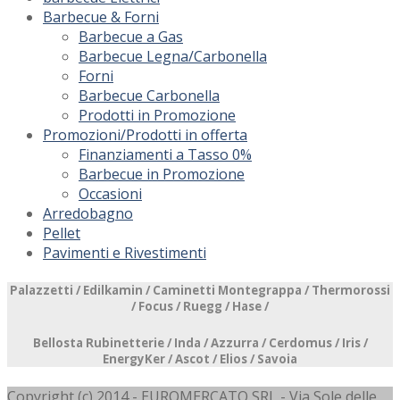
Barbecue & Forni
Barbecue a Gas
Barbecue Legna/Carbonella
Forni
Barbecue Carbonella
Prodotti in Promozione
Promozioni/Prodotti in offerta
Finanziamenti a Tasso 0%
Barbecue in Promozione
Occasioni
Arredobagno
Pellet
Pavimenti e Rivestimenti
Palazzetti /
Edilkamin
/ Caminetti Montegrappa /
Thermorossi
/ Focus /
Ruegg
/ Hase /
Bellosta Rubinetterie
/ Inda /
Azzurra
/ Cerdomus /
Iris
/
EnergyKer /
Ascot
/ Elios /
Savoia
Copyright (c) 2014 - EUROMERCATO SRL - Via Sole delle